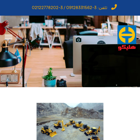
تلفن:
3-09128331562 / 3-02122778202