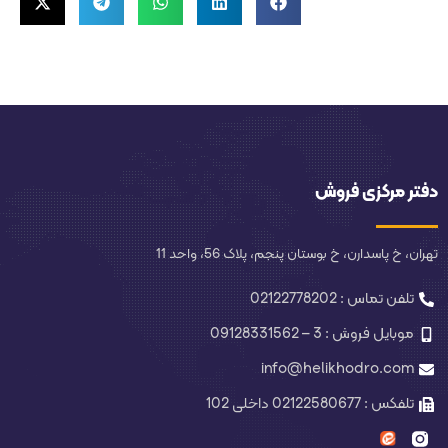
دفتر مرکزی فروش
تهران، خ پاسدارن، خ بوستان پنجم، پلاک 56، واحد 11
تلفن تماس : 02122778202
موبایل فروش : 3 – 09128331562
info@helikhodro.com
تلفکس : 02122580677 داخلی 102