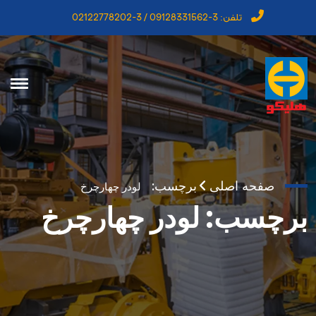
تلفن:
3-09128331562 / 3-02122778202
صفحه اصلی
برچسب:
لودر چهارچرخ
برچسب:
لودر چهارچرخ