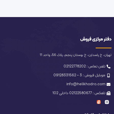
دفتر مرکزی فروش
تهران، خ پاسدارن، خ بوستان پنجم، پلاک 56، واحد 11
تلفن تماس : 02122778202
موبایل فروش : 3 – 09128331562
info@helikhodro.com
تلفکس : 02122580677 داخلی 102