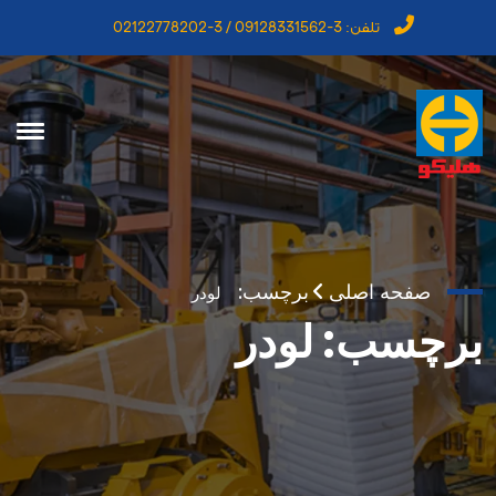
تلفن:
3-09128331562 / 3-02122778202
صفحه اصلی
برچسب:
لودر
برچسب:
لودر