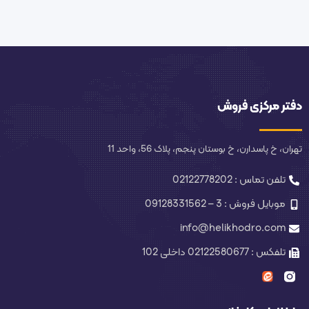
دفتر مرکزی فروش
تهران، خ پاسدارن، خ بوستان پنجم، پلاک 56، واحد 11
تلفن تماس : 02122778202
موبایل فروش : 3 – 09128331562
info@helikhodro.com
تلفکس : 02122580677 داخلی 102