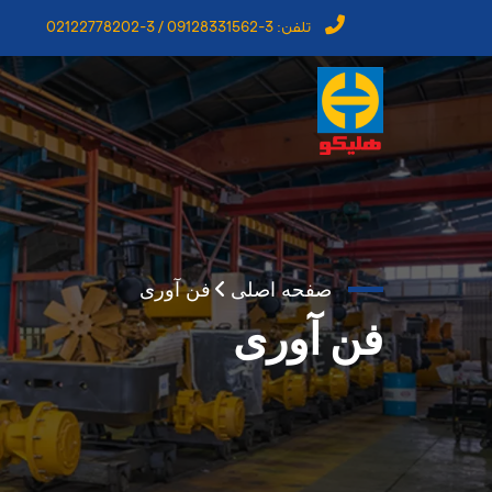
تلفن:
3-09128331562 / 3-02122778202
صفحه اصلی
فن آوری
فن آوری