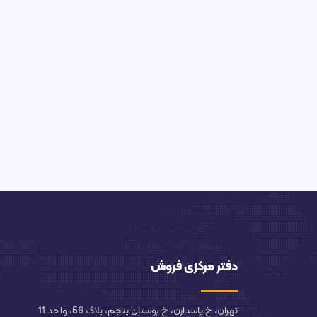
دفتر مرکزی فروش
تهران، خ پاسدارن، خ بوستان پنجم، پلاک 56، واحد 11