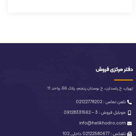
دفتر مرکزی فروش
تهران، خ پاسدارن، خ بوستان پنجم، پلاک 56، واحد 11
تلفن تماس : 02122778202
موبایل فروش : 3 – 09128331562
info@helikhodro.com
تلفکس : 02122580677 داخلی 102