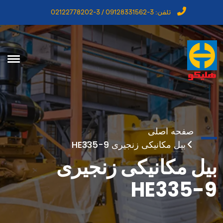
تلفن:
3-09128331562 / 3-02122778202
صفحه اصلی
بیل مکانیکی زنجیری HE335-9
بیل مکانیکی زنجیری
HE335-9