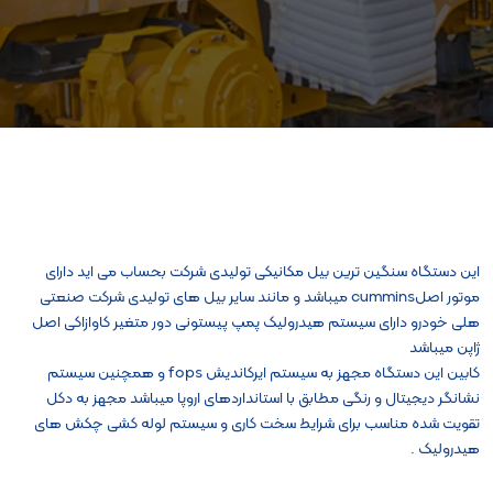
این دستگاه سنگین ترین بیل مکانیکی تولیدی شرکت بحساب می اید دارای
موتور اصلcummins میباشد و مانند سایر بیل های تولیدی شرکت صنعتی
هلی خودرو دارای سیستم هیدرولیک پمپ پیستونی دور متغیر کاوازاکی اصل
ژاپن میباشد
کابین این دستگاه مجهز به سیستم ایرکاندیش fops و همچنین سیستم
نشانگر دیجیتال و رنگی مطابق با استانداردهای اروپا میباشد مجهز به دکل
تقویت شده مناسب برای شرایط سخت کاری و سیستم لوله کشی چکش های
هیدرولیک .